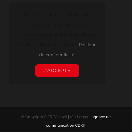
Pour des raisons de confidentialité
Google Maps a besoin de votre
autorisation pour charger. Pour plus de
détails, veuillez consulter nos
Politique
de confidentialité
.
J'ACCEPTE
© Copyright SIEREC
2026 | réalisé par l'
agence de
communication CDKIT