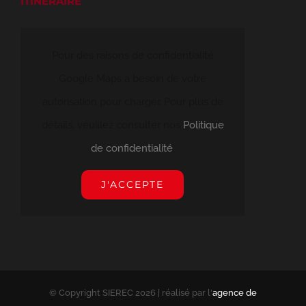
ITINERAIRE
Pour des raisons de confidentialité
Google Maps a besoin de votre
autorisation pour charger. Pour plus de
détails, veuillez consulter nos
Politique
de confidentialité
.
J'ACCEPTE
© Copyright SIEREC
2026 | réalisé par l'
agence de