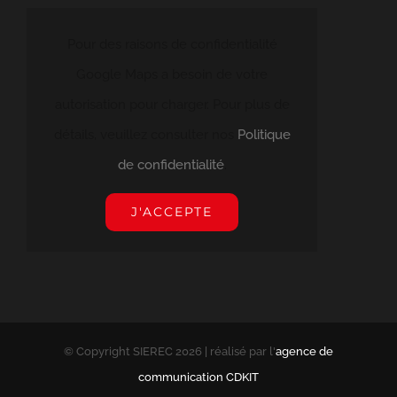
Pour des raisons de confidentialité
Google Maps a besoin de votre
autorisation pour charger. Pour plus de
détails, veuillez consulter nos
Politique
de confidentialité
.
J'ACCEPTE
© Copyright SIEREC
2026 | réalisé par l'
agence de
communication CDKIT