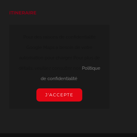
ITINERAIRE
Pour des raisons de confidentialité
Google Maps a besoin de votre
autorisation pour charger. Pour plus de
détails, veuillez consulter nos
Politique
de confidentialité
.
J'ACCEPTE