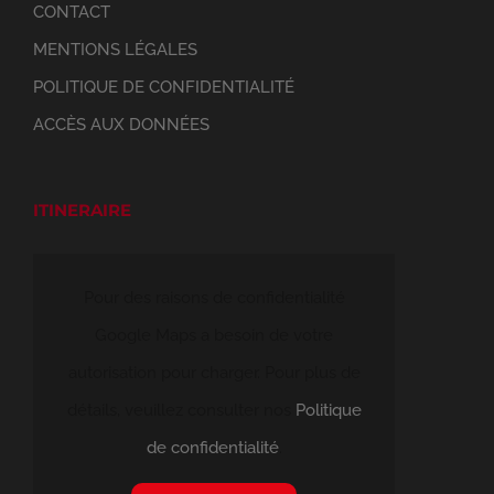
CONTACT
MENTIONS LÉGALES
POLITIQUE DE CONFIDENTIALITÉ
ACCÈS AUX DONNÉES
ITINERAIRE
Pour des raisons de confidentialité
Google Maps a besoin de votre
autorisation pour charger. Pour plus de
détails, veuillez consulter nos
Politique
de confidentialité
.